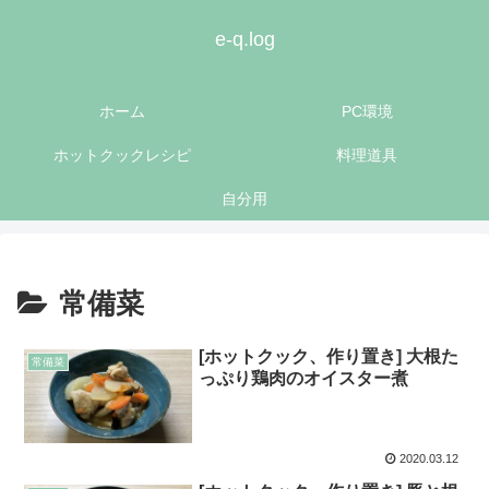
e-q.log
ホーム
PC環境
ホットクックレシピ
料理道具
自分用
常備菜
[ホットクック、作り置き] 大根た
常備菜
っぷり鶏肉のオイスター煮
2020.03.12