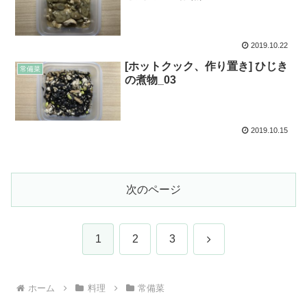
2019.10.22
[ホットクック、作り置き] ひじき
常備菜
の煮物_03
2019.10.15
次のページ
次
1
2
3
へ
ホーム
料理
常備菜