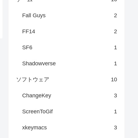
Fall Guys
2
FF14
2
SF6
1
Shadowverse
1
ソフトウェア
10
ChangeKey
3
ScreenToGif
1
xkeymacs
3