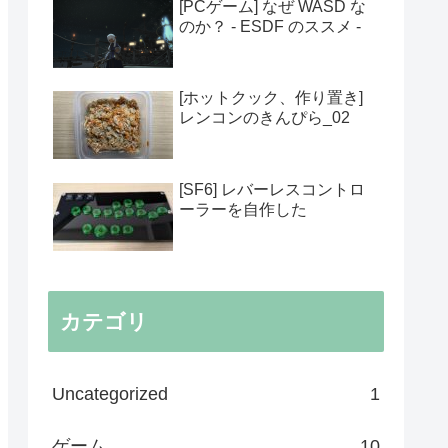
[PCゲーム] なぜ WASD な
のか？ - ESDF のススメ -
[ホットクック、作り置き]
レンコンのきんぴら_02
[SF6] レバーレスコントロ
ーラーを自作した
カテゴリ
Uncategorized
1
ゲーム
10