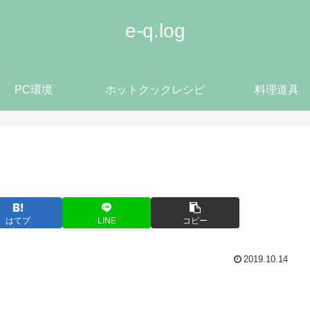
e-q.log
PC環境
ホットクックレシピ
料理道具
はてブ
LINE
コピー
2019.10.14