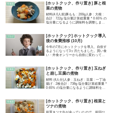
[ホットクック、作り置き] 豚と根
常備菜
菜の煮物
材料(4.0人前)豚もも : 200g人参 : 大根 :
合計 : 722g 塩分量計算総重量 * 0.65% の
塩分量になるように調味料を調整しま
す。今回は 722gなので、塩分量約 4.69g
を目安にします。722g * 0.65% ...
[ホットクック] ホットクック導入
ブログ
後の食費推移 (10月)
今年の7月にホットクックを導入、自炊す
るようになって3ヶ月たちました。買い食
い・外食オンリーから自炊に変わって食
費がどのように推移しているかを書いて
いきます。 前提条件一人暮らし平日の昼
は買い食い or 外食平日夜・休日は基本自
[ホットクック、作り置き] 玉ねぎ
常備菜
炊食費はマネ...
と崩し豆腐の煮物
材料 (4人分)人参 : 玉ねぎ : 豆腐 : 一丁油
揚げ : 2枚合計 : 738g 塩分量計算総重量 *
0.65% の塩分量になるように調味料を調
整します。今回は738gなので、塩分量約
4.8g を目安にします。738g * 0.6...
[ホットクック、作り置き] 根菜と
常備菜
ツナの煮物
前置きツナ缶が余っていたので、前回ひ