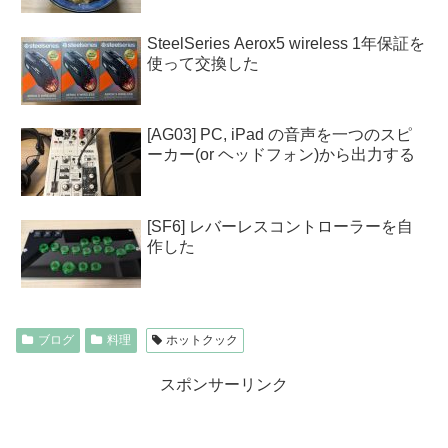
SteelSeries Aerox5 wireless 1年保証を
使って交換した
[AG03] PC, iPad の音声を一つのスピ
ーカー(or ヘッドフォン)から出力する
[SF6] レバーレスコントローラーを自
作した
ブログ
料理
ホットクック
スポンサーリンク