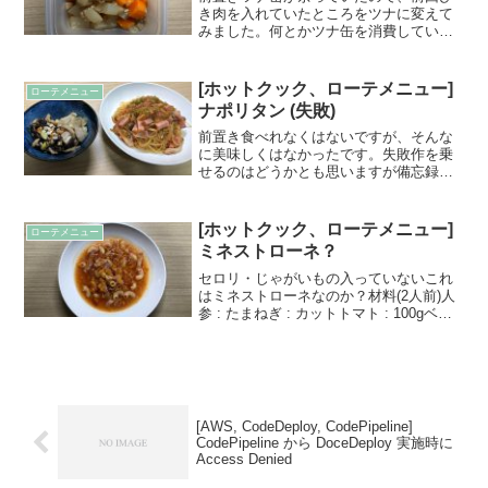
き肉を入れていたところをツナに変えて
みました。何とかツナ缶を消費していき
たいです。材料 (4人分)人参 : 大根 : ツナ
缶: 1個合計 : 558g 塩分量計算総重量 *
0.65% の塩分量になるよ...
[ホットクック、ローテメニュー]
ローテメニュー
ナポリタン (失敗)
前置き食べれなくはないですが、そんな
に美味しくはなかったです。失敗作を乗
せるのはどうかとも思いますが備忘録と
して残します。材料(1.0人前)たまねぎ :
しめじ : ピーマン : ブロックベーコン :パ
スタ : 100g水 : 150mlオ...
[ホットクック、ローテメニュー]
ローテメニュー
ミネストローネ？
セロリ・じゃがいもの入っていないこれ
はミネストローネなのか？材料(2人前)人
参 : たまねぎ : カットトマト : 100gベー
コン : マカロニ : 30g水 : 300ml合計 :
630g 塩分量計算総重量 * 0.6% ～ 0.7%...
[AWS, CodeDeploy, CodePipeline]
CodePipeline から DoceDeploy 実施時に
Access Denied