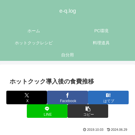
e-q.log
ホーム
PC環境
ホットクックレシピ
料理道具
自分用
ホットクック導入後の食費推移
X
Facebook
はてブ
LINE
コピー
2019.10.03
2024.06.29