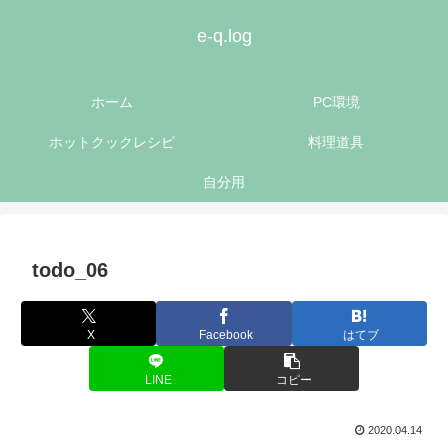
e-q.log
ホーム
PC環境
ホットクックレシピ
料理道具
自分用
todo_06
X
Facebook
はてブ
LINE
コピー
2020.04.14