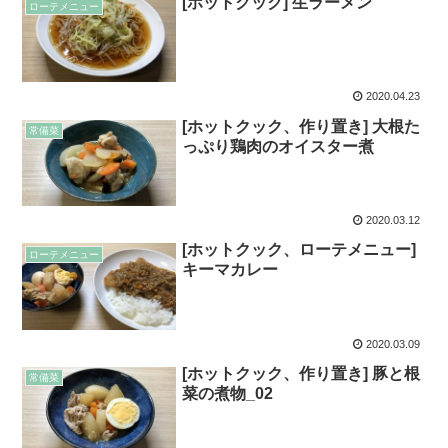
[ホットクック] 生ラーメン
ローテメニュー
2020.04.23
[ホットクック、作り置き] 大根た
常備菜
っぷり鶏肉のオイスター煮
2020.03.12
[ホットクック、ローテメニュー]
ローテメニュー
キーマカレー
2020.03.09
[ホットクック、作り置き] 豚と根
常備菜
菜の煮物_02