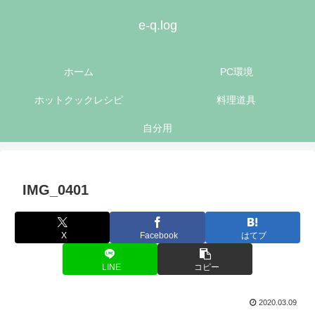
e-q.log
ホーム
PC環境
ホットクックレシピ
料理道具
自分用
IMG_0401
X
Facebook
はてブ
LINE
コピー
2020.03.09