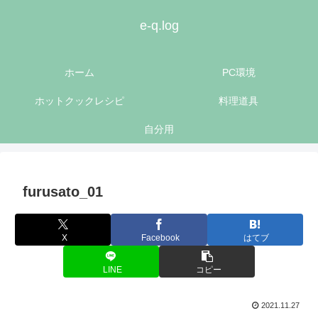
e-q.log
ホーム
PC環境
ホットクックレシピ
料理道具
自分用
furusato_01
X
Facebook
はてブ
LINE
コピー
2021.11.27