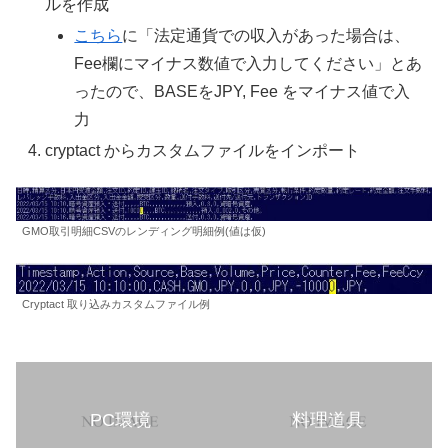
ルを作成
こちら
に「法定通貨での収入があった場合は、
Fee欄にマイナス数値で入力してください」とあ
ったので、BASEをJPY, Fee をマイナス値で入
力
cryptact からカスタムファイルをインポート
GMO取引明細CSVのレンディング明細例(値は仮)
Cryptact 取り込みカスタムファイル例
PC環境
料理道具