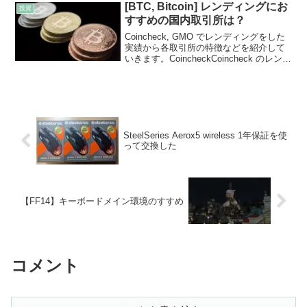
で、銘...
[BTC, Bitcoin] レンディングにお
投資
すすめの国内取引所は？
Coincheck, GMO でレンディングをした
実績から各取引所の特徴などを紹介して
いきます。CoincheckCoincheck のレンデ
ィングは、申込みから貸し出しが開始さ
れるまでかなりの時間がかかる印象で
す。私の実績ですと、2019...
SteelSeries Aerox5 wireless 1年保証を使
って交換した
【FF14】キーボードメイン環境のすすめ
コメント