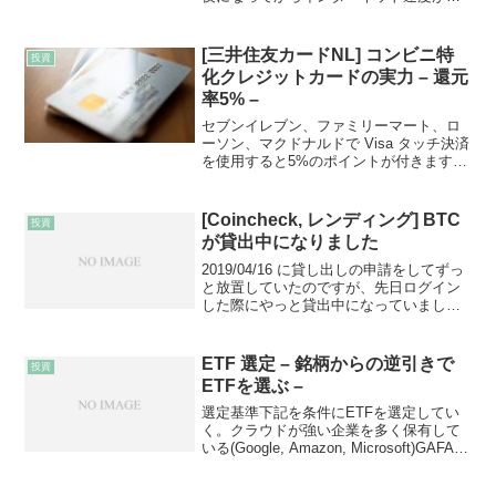
いと感じるようになりました。Google
Speedtest で測ったところ平均で下り
30Mbps程度出てはいるのですが、...
[三井住友カードNL] コンビニ特
投資
化クレジットカードの実力 – 還元
率5% –
セブンイレブン、ファミリーマート、ロ
ーソン、マクドナルドで Visa タッチ決済
を使用すると5%のポイントが付きます。
私は利用から4ヶ月で8000ポイント貯まり
ました。溜まったポイントはキャッシュ
バックを利用することで 1ポイント=1円
[Coincheck, レンディング] BTC
投資
で...
が貸出中になりました
2019/04/16 に貸し出しの申請をしてずっ
と放置していたのですが、先日ログイン
した際にやっと貸出中になっていまし
た。貸出中になったのは 2020/03/19 なの
で、約11ヶ月かかりました。貸し出し枚
数は1枚です。貸出中になった際にメ...
ETF 選定 – 銘柄からの逆引きで
投資
ETFを選ぶ –
選定基準下記を条件にETFを選定してい
く。クラウドが強い企業を多く保有して
いる(Google, Amazon, Microsoft)GAFA
の中でも Apple, Facebook の優先度は低
いSBIで取引できる銘柄 選定手順ここ