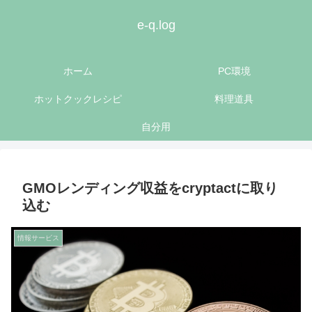
e-q.log
ホーム
PC環境
ホットクックレシピ
料理道具
自分用
GMOレンディング収益をcryptactに取り
込む
情報サービス