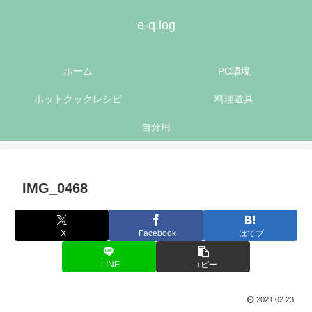
e-q.log
ホーム
PC環境
ホットクックレシピ
料理道具
自分用
IMG_0468
X
Facebook
はてブ
LINE
コピー
2021.02.23