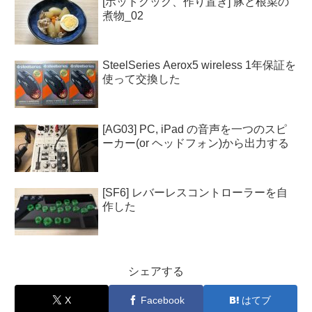
[ホットクック、作り置き] 豚と根菜の
煮物_02
SteelSeries Aerox5 wireless 1年保証を
使って交換した
[AG03] PC, iPad の音声を一つのスピ
ーカー(or ヘッドフォン)から出力する
[SF6] レバーレスコントローラーを自
作した
シェアする
X
Facebook
はてブ