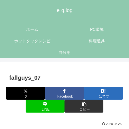
e-q.log
ホーム
PC環境
ホットクックレシピ
料理道具
自分用
fallguys_07
X
Facebook
はてブ
LINE
コピー
2020.08.26