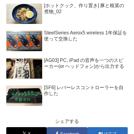
[ホットクック、作り置き] 豚と根菜の
煮物_02
SteelSeries Aerox5 wireless 1年保証を
使って交換した
[AG03] PC, iPad の音声を一つのスピ
ーカー(or ヘッドフォン)から出力する
[SF6] レバーレスコントローラーを自
作した
シェアする
X
Facebook
はてブ