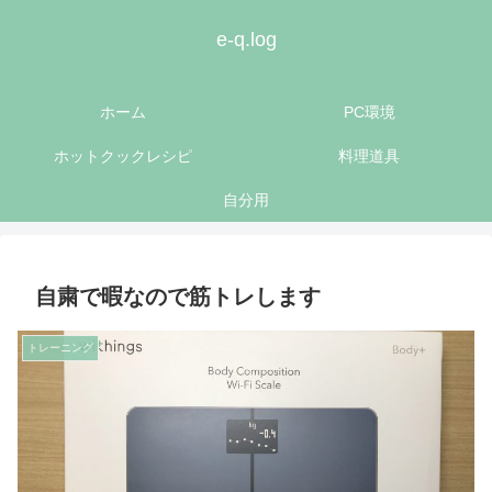
e-q.log
ホーム
PC環境
ホットクックレシピ
料理道具
自分用
自粛で暇なので筋トレします
トレーニング