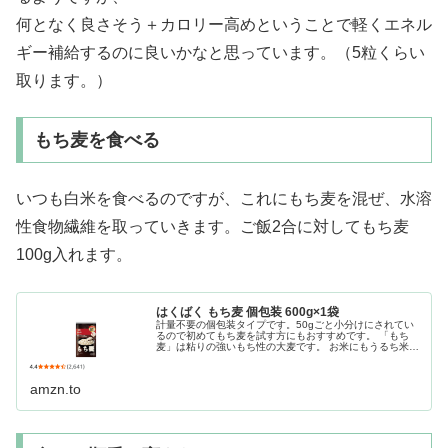
何となく良さそう＋カロリー高めということで軽くエネル
ギー補給するのに良いかなと思っています。（5粒くらい
取ります。）
もち麦を食べる
いつも白米を食べるのですが、これにもち麦を混ぜ、水溶
性食物繊維を取っていきます。ご飯2合に対してもち麦
100g入れます。
はくばく もち麦 個包装 600g×1袋
計量不要の個包装タイプです。50gごと小分けにされてい
るので初めてもち麦を試す方にもおすすめです。 「もち
麦」は粘りの強いもち性の大麦です。 お米にもうるち米と
もち米があるように大麦にも「もち性」と「うるち性」が
あります。 「もち麦ごはん」...
amzn.to