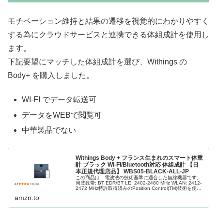
モチベーション維持と結果の遷移を視覚的にわかりやすく
する為にクラウドサービスと連携できる体組成計を使用し
ます。
下記要望にマッチした体組成計を選び、Withings の
Body+ を購入しました。
WI-FI でデータ転送可
データをWEBで閲覧可
中華製品でない
Withings Body + フランス生まれのスマート体重
計 ブラック Wi-Fi/Bluetooth対応 体組成計 【日
本正規代理店品】 WBS05-BLACK-ALL-JP
この商品は、電波法の技術基準に適合した無線機器です。
周波数帯: BT EDR/BT LE: 2402-2480 MHz WLAN: 2412-
2472 MHz特許取得済みのPosition Control(TM)技術を使用
して、最も正確な体...
amzn.to