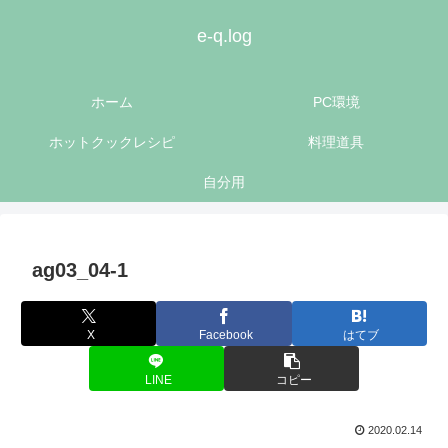
e-q.log
ホーム
PC環境
ホットクックレシピ
料理道具
自分用
ag03_04-1
X
Facebook
はてブ
LINE
コピー
2020.02.14