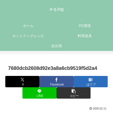
e-q.log
ホーム
PC環境
ホットクックレシピ
料理道具
自分用
7680dcb2608d92e3a8a6cb9519f5d2a4
X
Facebook
はてブ
LINE
コピー
2020.02.11