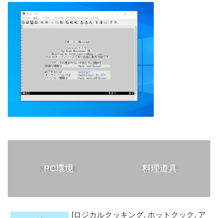
PC環境
料理道具
[ロジカルクッキング, ホットクック, ア