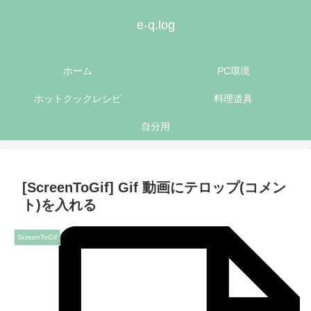
e-q.log
ホーム
PC環境
ホットクックレシピ
料理道具
自分用
[ScreenToGif] Gif 動画にテロップ(コメン
ト)を入れる
ScreenToGif