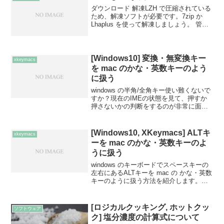
ダウンロード 解凍LZH で圧縮されている
ため、解凍ソフトが必要です。7zip か
Lhaplus を使って解凍しましょう。 管理
者権限で開く解答したファイル
「ChgKey.exe」を右クリック > 管理者と
して実行 キー入れ替え > 登録...
[Windows10] 変換・無変換キー
xkeymacs
を mac のかな・英数キーのよう
に扱う
windows の半角/全角キー使い難くないで
すか？現在のIMEの状態を見て、押すか
押さないかの判断をするのが非常に面倒
くさい。mac の日本語キーボードのよう
に、半角英数を入力したいときは「英
数」キー、日本語を入力したいときは
[Windows10, XKeymacs] ALTキ
xkeymacs
「かな」キー...
ーを mac のかな・英数キーのよ
うに扱う
windows のキーボードでスペースキーの
左右にあるALTキーを mac の かな・英数
キーのように扱う方法を紹介します。キ
ーボードの左右が変換・無変換キーの場
合は、下記記事を参照ください。
XKeymacs を使うemacs コマンドを...
[ロジカルクッキング, ホットクッ
ソフトウェア
ク] 塩分濃度の計算式について