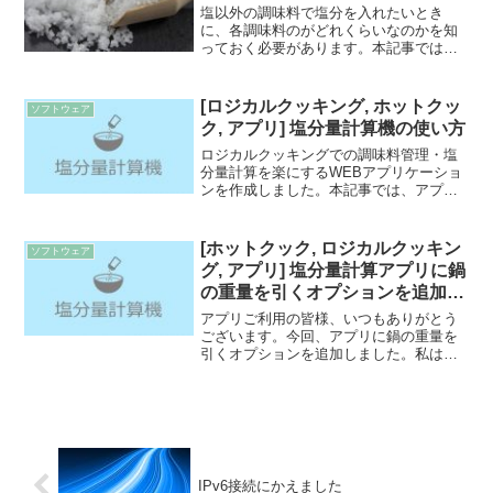
塩以外の調味料で塩分を入れたいとき
に、各調味料のがどれくらいなのかを知
っておく必要があります。本記事では塩
分濃度の計算式を紹介していきます。 食
塩相当量の確認調味料には大抵、g や ml
に対してどれくらいの塩分が入っている
[ロジカルクッキング, ホットクッ
ソフトウェア
か(食塩相当量)...
ク, アプリ] 塩分量計算機の使い方
ロジカルクッキングでの調味料管理・塩
分量計算を楽にするWEBアプリケーショ
ンを作成しました。本記事では、アプリ
の使い方説明をしていきます。WEBアプ
リケーションは下記URLからアクセスで
きます。 全体像まずサイトの全体像を紹
[ホットクック, ロジカルクッキン
ソフトウェア
介します。このサ...
グ, アプリ] 塩分量計算アプリに鍋
の重量を引くオプションを追加し
ました
アプリご利用の皆様、いつもありがとう
ございます。今回、アプリに鍋の重量を
引くオプションを追加しました。私は普
段具材の量を量る際に鍋ごと計りにおい
ているのですが、毎回鍋の重量を電卓で
引くのが面倒になったので、アプリにも
入れることにしました。こ...
IPv6接続にかえました