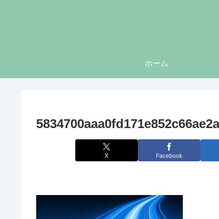
ホーム
5834700aaa0fd171e852c66ae2
X
Facebook