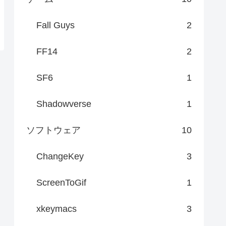
Fall Guys
2
FF14
2
SF6
1
Shadowverse
1
ソフトウェア
10
ChangeKey
3
ScreenToGif
1
xkeymacs
3