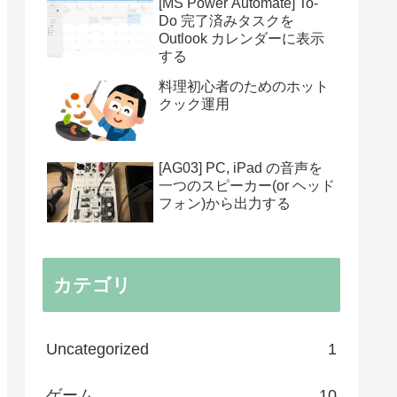
[MS Power Automate] To-
Do 完了済みタスクを
Outlook カレンダーに表示
する
料理初心者のためのホット
クック運用
[AG03] PC, iPad の音声を
一つのスピーカー(or ヘッド
フォン)から出力する
カテゴリ
Uncategorized
1
ゲーム
10