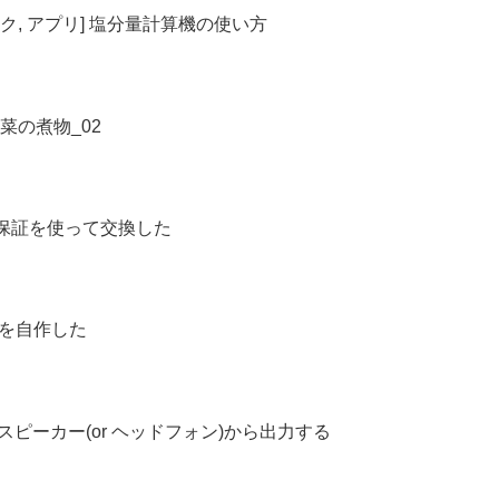
ク, アプリ] 塩分量計算機の使い方
菜の煮物_02
ess 1年保証を使って交換した
ーを自作した
を一つのスピーカー(or ヘッドフォン)から出力する