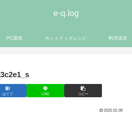
e-q.log
PC環境
ホットクックレシピ
料理道具
a3c2e1_s
はてブ
LINE
コピー
2020.02.08