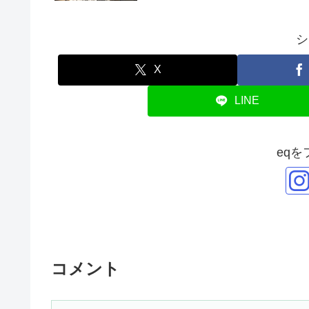
シ
X
LINE
eq
コメント