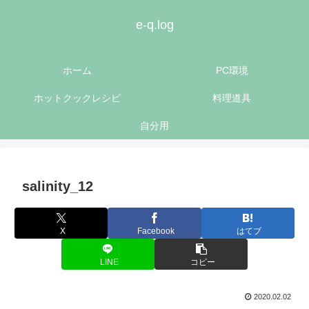
e-q.log
ホーム
PC環境
ホットクックレシピ
料理道具
自分用
salinity_12
X
Facebook
はてブ
LINE
コピー
2020.02.02