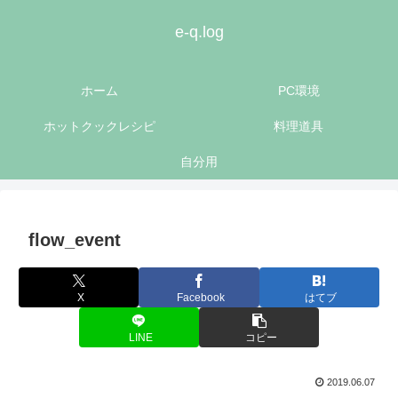
e-q.log
ホーム
PC環境
ホットクックレシピ
料理道具
自分用
flow_event
X
Facebook
はてブ
LINE
コピー
2019.06.07