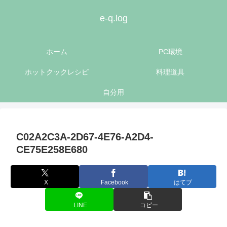
e-q.log
ホーム
PC環境
ホットクックレシピ
料理道具
自分用
C02A2C3A-2D67-4E76-A2D4-
CE75E258E680
X
Facebook
はてブ
LINE
コピー